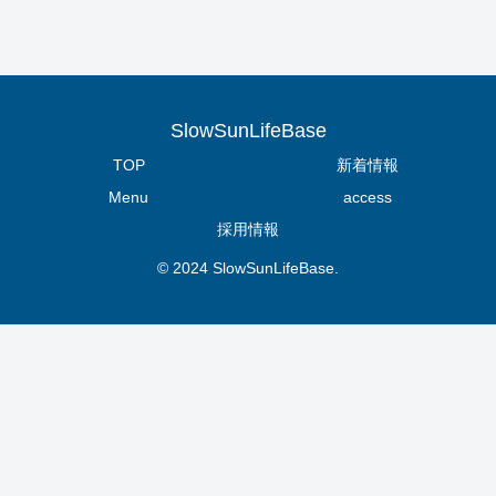
SlowSunLifeBase
TOP
新着情報
Menu
access
採用情報
© 2024 SlowSunLifeBase.