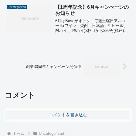
「奉還町商店街 土曜夜市」今年は7月の
毎週土曜日［7月6日(土...
【1周年記念】6月キャンぺーンの
Uncategorized
お知らせ
6月はBaseがオトク！毎週土曜日アルコ
ール(ワイン、焼酎、日本酒、生ビール、
酎ハイ 、樽ハイ)2杯目から220円(税込)キ
ャンペーン！を始めます。1杯目、通常価
格550円(税込)でご注文いただいたお客様
に限り、2杯目から何杯飲んでも1杯2...
創業30周年キャンペーン開催中
コメント
コメントを書き込む
ホーム
Uncategorized